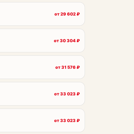
от
29 602
₽
от
30 304
₽
от
31 576
₽
от
33 023
₽
от
33 023
₽