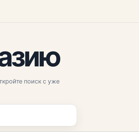
хазию
ткройте поиск с уже