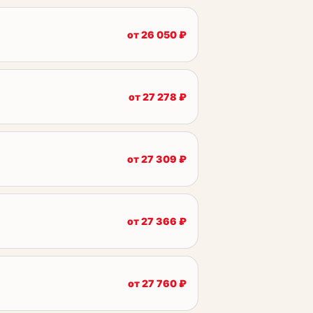
от
26 050
₽
от
27 278
₽
от
27 309
₽
от
27 366
₽
от
27 760
₽