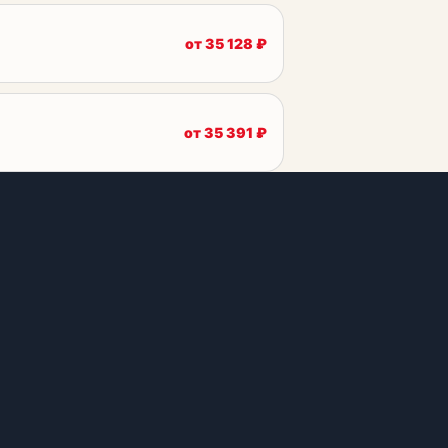
от
35 128
₽
от
35 391
₽