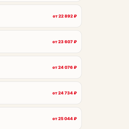
от
22 892
₽
от
23 607
₽
от
24 076
₽
от
24 734
₽
от
25 044
₽