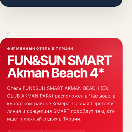
Дополнительная информация о турах
ФИРМЕННЫЙ ОТЕЛЬ В ТУРЦИИ
FUN&SUN SMART
Akman Beach 4*
Отель FUN&SUN SMART AKMAN BEACH (EX.
CLUB AKMAN PARK) расположен в Чамьюве, в
курортном районе Кемера. Первая береговая
линия и концепция SMART подойдут тем, кто
ищет пляжный отдых в Турции.