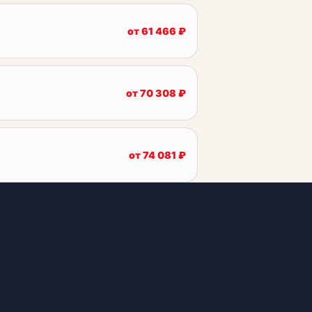
от
61 466
₽
от
70 308
₽
от
74 081
₽