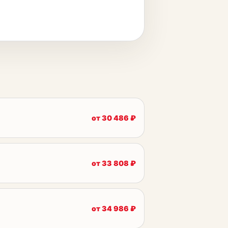
от
30 486
₽
от
33 808
₽
от
34 986
₽