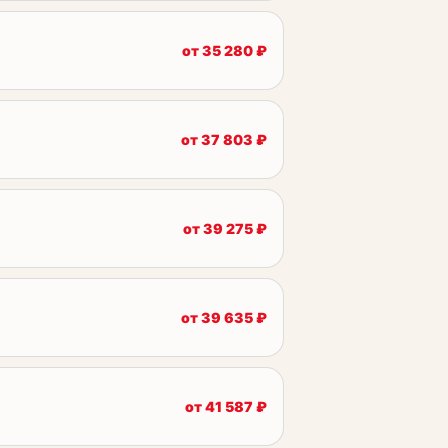
от
35 280
₽
от
37 803
₽
от
39 275
₽
от
39 635
₽
от
41 587
₽