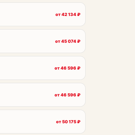
от
42 134
₽
от
45 074
₽
от
46 596
₽
от
46 596
₽
от
50 175
₽