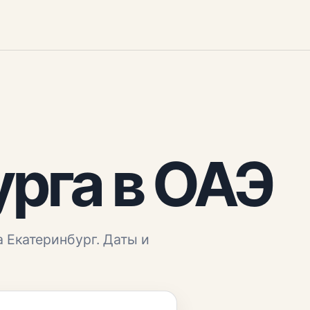
урга
в ОАЭ
а
Екатеринбург
. Даты и