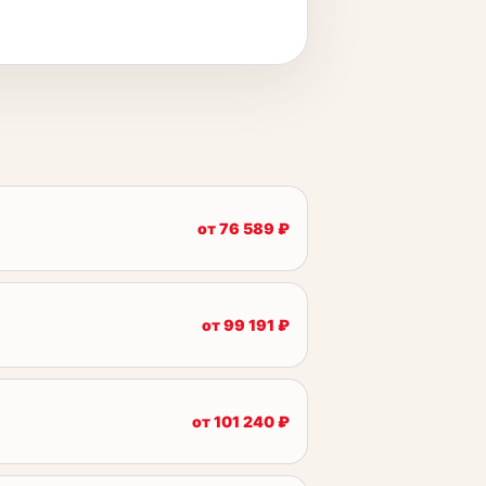
от
76 589
₽
от
99 191
₽
от
101 240
₽