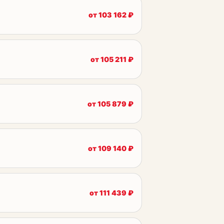
от
103 162
₽
от
105 211
₽
от
105 879
₽
от
109 140
₽
от
111 439
₽