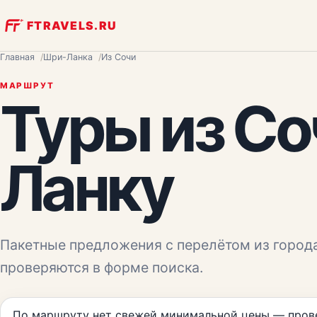
FTRAVELS.RU
Главная
Шри-Ланка
Из Сочи
МАРШРУТ
Туры из
Со
Ланку
Пакетные предложения с перелётом из город
проверяются в форме поиска.
По маршруту нет свежей минимальной цены — прове