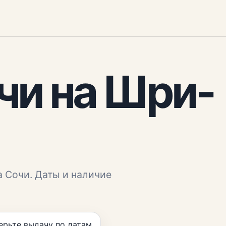
чи
на Шри-
а
Сочи
. Даты и наличие
рьте выдачу по датам