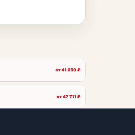
от
41 650
₽
от
47 711
₽