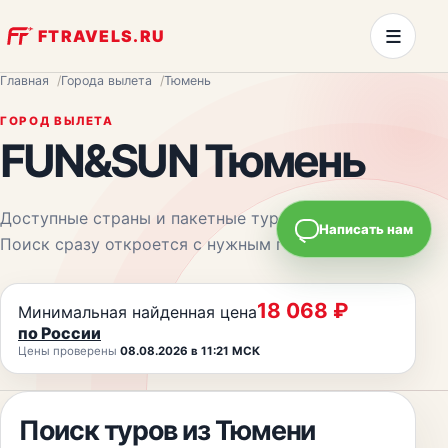
≡
FTRAVELS.RU
Главная
Города вылета
Тюмень
ГОРОД ВЫЛЕТА
FUN&SUN
Тюмень
Доступные страны и пакетные туры из
Тюмени
.
Написать нам
Поиск сразу откроется с нужным городом.
18 068
₽
Минимальная найденная цена
по России
Цены проверены
08.08.2026 в 11:21 МСК
Поиск туров из
Тюмени