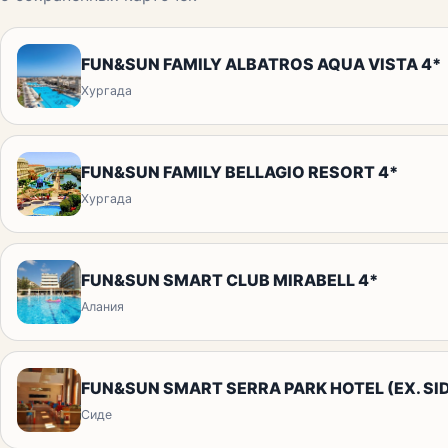
FUN&SUN FAMILY ALBATROS AQUA VISTA 4*
Хургада
FUN&SUN FAMILY BELLAGIO RESORT 4*
Хургада
FUN&SUN SMART CLUB MIRABELL 4*
Алания
FUN&SUN SMART SERRA PARK HOTEL (EX. SID
Сиде