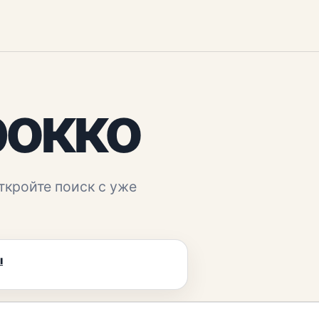
рокко
ткройте поиск с уже
ы