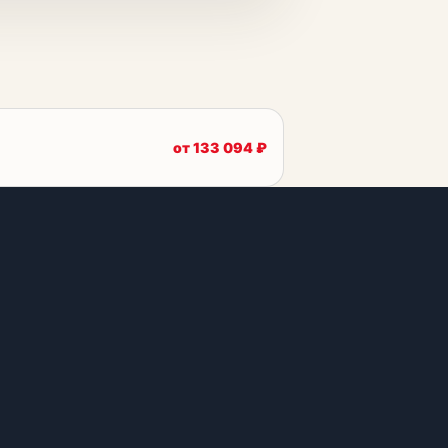
от
133 094
₽