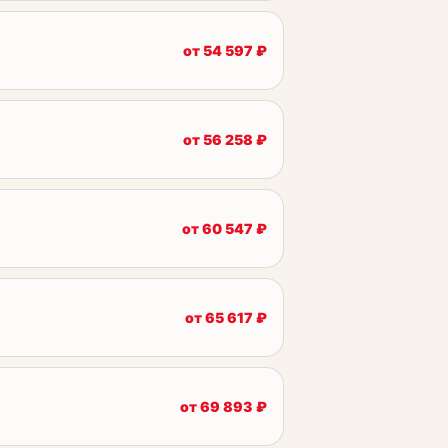
от
54 597
₽
от
56 258
₽
от
60 547
₽
от
65 617
₽
от
69 893
₽