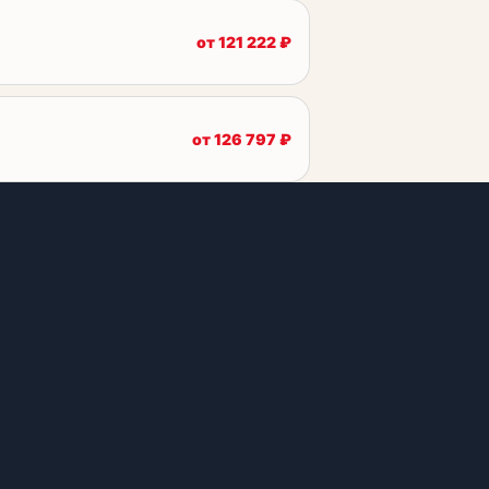
от
121 222
₽
от
126 797
₽