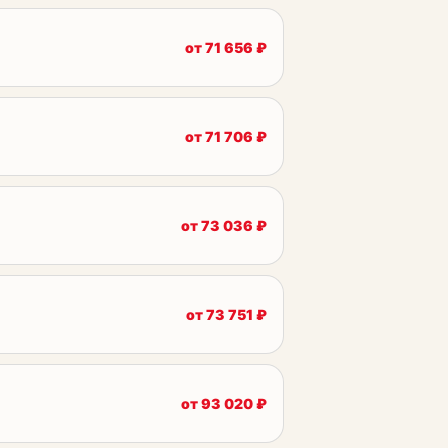
от
71 656
₽
от
71 706
₽
от
73 036
₽
от
73 751
₽
от
93 020
₽