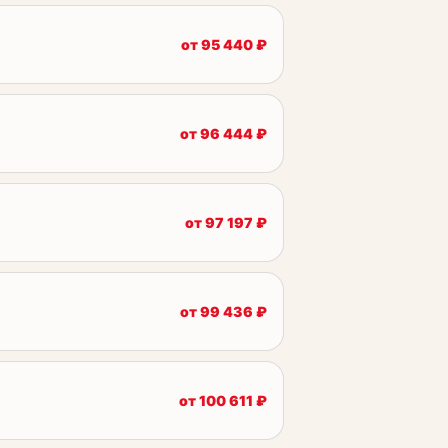
от
95 440
₽
от
96 444
₽
от
97 197
₽
от
99 436
₽
от
100 611
₽