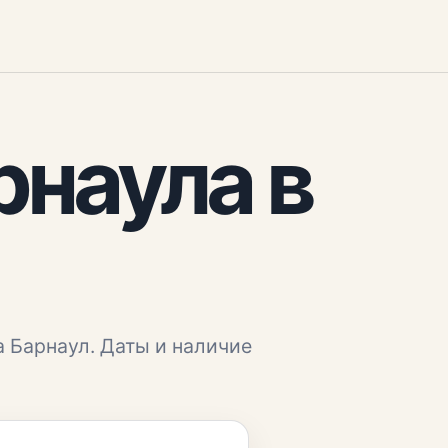
рнаула
в
а
Барнаул
. Даты и наличие