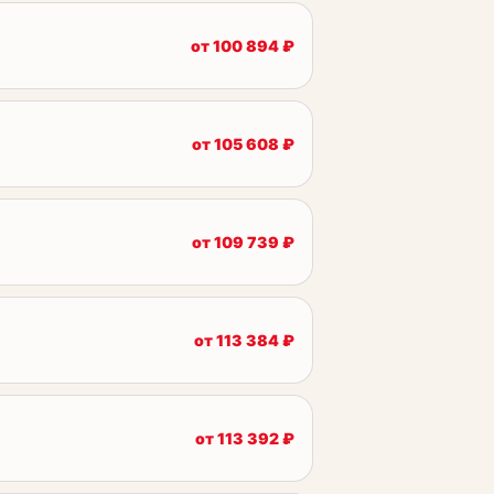
от
100 894
₽
от
105 608
₽
от
109 739
₽
от
113 384
₽
от
113 392
₽